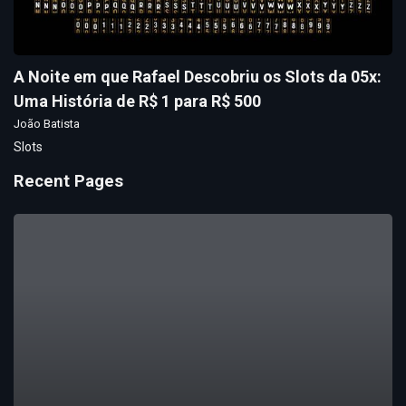
05x:
Uma
História
de
A Noite em que Rafael Descobriu os Slots da 05x:
R$
Uma História de R$ 1 para R$ 500
1
João Batista
para
Slots
R$
Recent Pages
500
05x
–
Blog:
Notícias
e
Dicas
Exclusivas