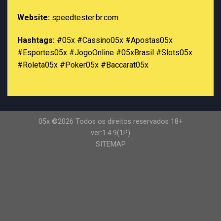
Website:
speedtester.br.com
Hashtags:
#05x #Cassino05x #Apostas05x
#Esportes05x #JogoOnline #05xBrasil #Slots05x
#Roleta05x #Poker05x #Baccarat05x
Saque mais rápido do Brasil
– Receba seus
ganhos em até 15 minutos
05x ©2026 Todos os direitos reservados 18+
Bônus de 100% no primeiro depósito
– Até
ver:1.4.9(1P)
R$1.000 em créditos extras
SITEMAP
+800 jogos disponíveis
– Dos clássicos às
novidades
mais quentes
Suporte 24/7 em português
– Atendimento
humano rápido e eficiente
Programa de fidelidade exclusivo
– Ganhe