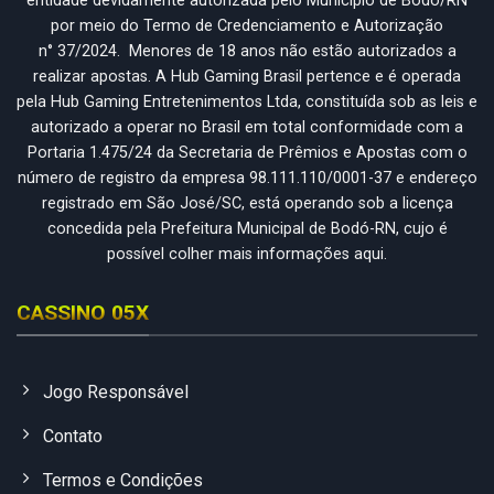
entidade devidamente autorizada pelo Município de Bodó/RN
por meio do Termo de Credenciamento e Autorização
n° 37/2024. Menores de 18 anos não estão autorizados a
realizar apostas. A Hub Gaming Brasil pertence e é operada
pela Hub Gaming Entretenimentos Ltda, constituída sob as leis e
autorizado a operar no Brasil em total conformidade com a
Portaria 1.475/24 da Secretaria de Prêmios e Apostas com o
número de registro da empresa 98.111.110/0001-37 e endereço
registrado em São José/SC, está operando sob a licença
Bem-vindo à
05x
, a plataforma de jogos online líder no
concedida pela Prefeitura Municipal de Bodó-RN, cujo é
Brasil em 2026, onde segurança e diversão se
possível colher mais informações aqui.
encontram. Com mais de 2 milhões de usuários ativos
e 98,7% de satisfação comprovada, a 05x se destaca
CASSINO 05X
como a escolha número 1 para quem busca uma
experiência de jogo segura e recompensadora. Nossa
tecnologia de ponta garante transações rápidas e
Jogo Responsável
protegidas, com saques processados em até 15
minutos – o mais rápido do mercado brasileiro.
Contato
Termos e Condições
Trust Signals – Sinais de Confiança