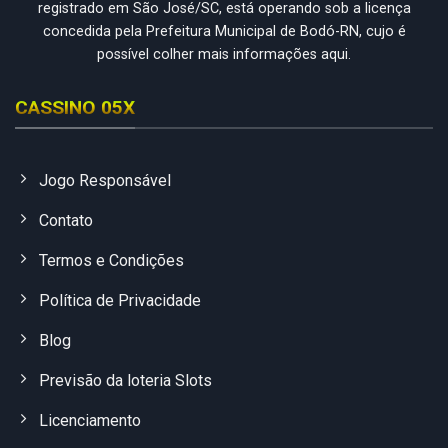
registrado em São José/SC, está operando sob a licença
concedida pela Prefeitura Municipal de Bodó-RN, cujo é
possível colher mais informações aqui.
CASSINO 05X
Jogo Responsável
Contato
Termos e Condições
Política de Privacidade
Blog
Previsão da loteria Slots
Licenciamento