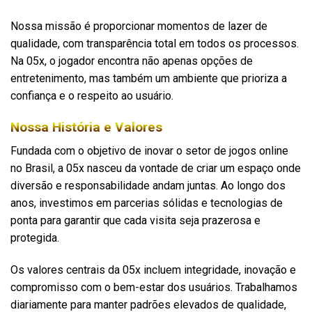
Nossa missão é proporcionar momentos de lazer de
qualidade, com transparência total em todos os processos.
Na 05x, o jogador encontra não apenas opções de
entretenimento, mas também um ambiente que prioriza a
confiança e o respeito ao usuário.
Nossa História e Valores
Fundada com o objetivo de inovar o setor de jogos online
no Brasil, a 05x nasceu da vontade de criar um espaço onde
diversão e responsabilidade andam juntas. Ao longo dos
anos, investimos em parcerias sólidas e tecnologias de
ponta para garantir que cada visita seja prazerosa e
protegida.
Os valores centrais da 05x incluem integridade, inovação e
compromisso com o bem-estar dos usuários. Trabalhamos
diariamente para manter padrões elevados de qualidade,