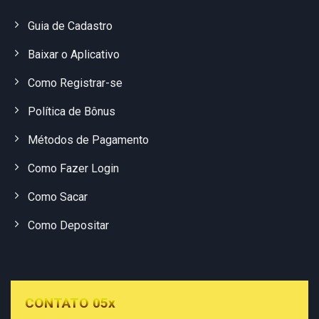
Guia de Cadastro
Baixar o Aplicativo
Como Registrar-se
Política de Bônus
Métodos de Pagamento
Como Fazer Login
Como Sacar
Como Depositar
CONTATO 05x