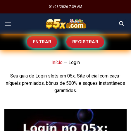
Skip
01/08/2026 7:39 AM
to
content
ENTRAR
REGISTRAR
Início
—
Login
Seu guia de Login slots em 05x. Site oficial com caça-
níqueis premiados, bônus de 500% e saques instantâneos
garantidos.