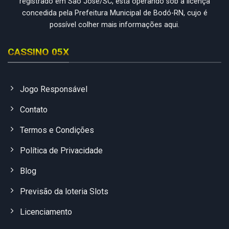
registrado em São José/SC, está operando sob a licença
concedida pela Prefeitura Municipal de Bodó-RN, cujo é
possível colher mais informações aqui.
CASSINO 05X
Jogo Responsável
Contato
Termos e Condições
Política de Privacidade
Blog
Previsão da loteria Slots
Licenciamento