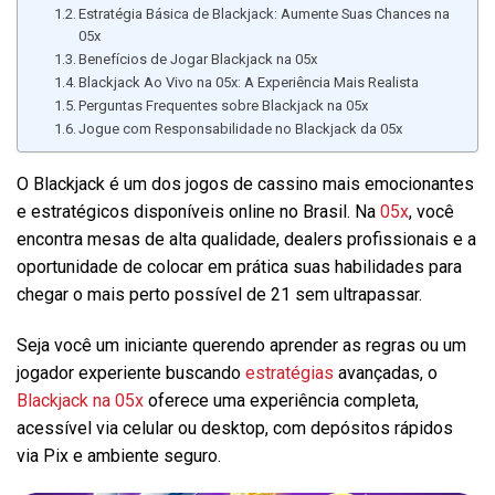
Estratégia Básica de Blackjack: Aumente Suas Chances na
05x
Benefícios de Jogar Blackjack na 05x
Blackjack Ao Vivo na 05x: A Experiência Mais Realista
Perguntas Frequentes sobre Blackjack na 05x
Jogue com Responsabilidade no Blackjack da 05x
O Blackjack é um dos jogos de cassino mais emocionantes
e estratégicos disponíveis online no Brasil. Na
05x
, você
encontra mesas de alta qualidade, dealers profissionais e a
oportunidade de colocar em prática suas habilidades para
chegar o mais perto possível de 21 sem ultrapassar.
Seja você um iniciante querendo aprender as regras ou um
jogador experiente buscando
estratégias
avançadas, o
Blackjack na 05x
oferece uma experiência completa,
acessível via celular ou desktop, com depósitos rápidos
via Pix e ambiente seguro.