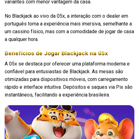
variantes com menor vantagem da casa.
No Blackjack ao vivo da 05x, a interação com o dealer em
português torna a experiência mais imersiva, semelhante a
um cassino físico, mas com a comodidade de jogar de casa
a qualquer hora.
Benefícios de Jogar Blackjack na 05x
A 05x se destaca por oferecer uma plataforma moderna e
confiável para entusiastas de Blackjack. As mesas são
otimizadas para dispositivos móveis, com carregamento
rápido e interface intuitiva. Depósitos e saques via Pix são
instantâneos, facilitando a experiência brasileira.