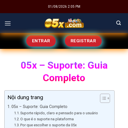
Skip
01/08/2026 2:05 PM
to
content
ENTRAR
REGISTRAR
05x – Suporte: Guia
Completo
Nội dung trang
05x – Suporte: Guia Completo
Suporte rápido, claro e pensado para o usuário
O que é o suporte na plataforma
Por que escolher o suporte da 05x